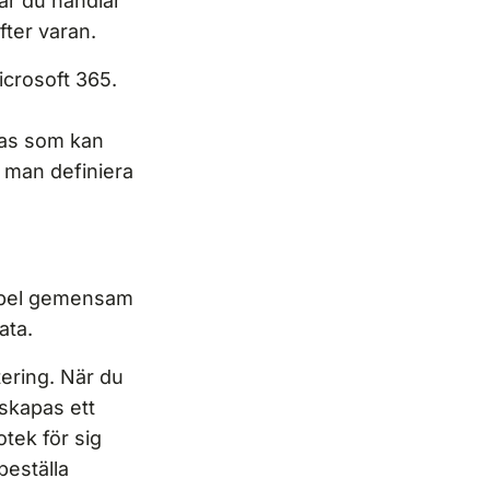
När du handlar
fter varan.
icrosoft 365.
bas som kan
n man definiera
xempel gemensam
ata.
ering. När du
skapas ett
otek för sig
beställa