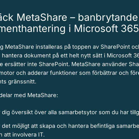
äck MetaShare – banbrytande
ent­­hantering i Microsoft 365
ng MetaShare installeras på toppen av SharePoint oc
 hantera dokument på ett helt nytt sätt i Microsoft 3
 ersätter inte SharePoint. MetaShare använder Sha
a motor och adderar funktioner som förbättrar och för
ts gränssnitt.
rdelar med MetaShare:
 dig översikt över alla samarbetsytor som du har tillgå
 det möjligt att skapa och hantera befintliga samarb
n att involvera IT.