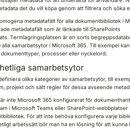
lssajter metadata för att underlätta för användare. 
etadata det du vill köpa genom att filtrera och söka e
homogena metadatafält för alla dokumentbibliotek i M
de metadatafält som är länkade till SharePoints
lats. Termlagringsplatsen är en sorts begreppsdata
 alla samarbetsytor i Microsoft 365. Till exempel ka
kumenttyper, processer eller nyckelord.
hetliga samarbetsytor
definiera olika kategorier av samarbetsytor, till e
m, projekt och sätt regler för dessa avseende metad
är inte Microsoft 365 konfigurerat för dokumenthant
eam i Microsoft Teams eller SharePoint-webbplatser 
bibliotek. För att inte behöva konfigurera varje bibli
etligt arbetssätt bör man ha en lösning för att kunna 