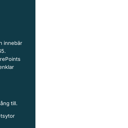
h innebär
65.
rePoints
enklar
ng till.
etsytor