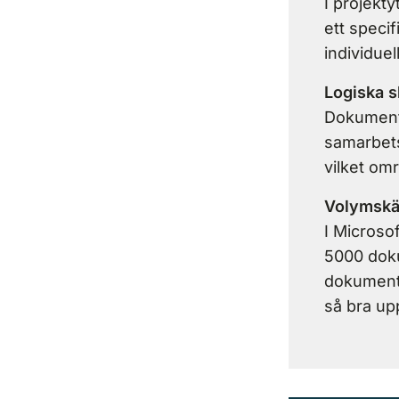
I projekty
ett specif
individuel
Logiska s
Dokument 
samarbets
vilket omr
Volymskä
I Microso
5000 doku
dokumentm
så bra up