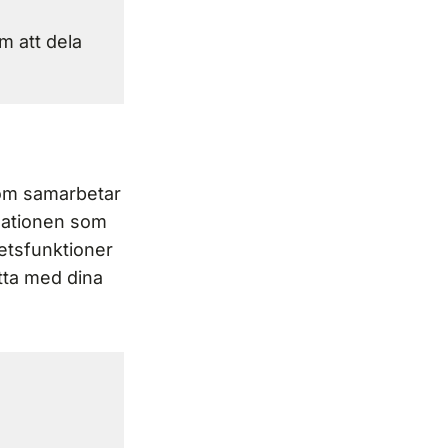
m att dela
som samarbetar
nisationen som
etsfunktioner
tta med dina