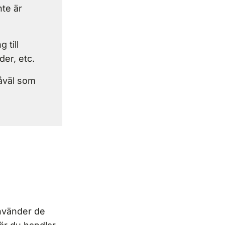
te är
 till
er, etc.
åväl som
använder de