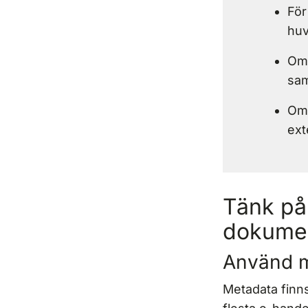
För
hu
Om 
sam
Om 
ext
Tänk på 
dokumen
Använd 
Metadata finns