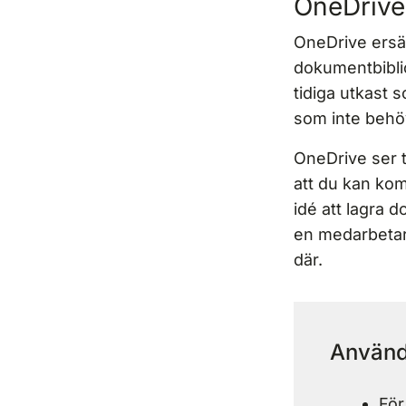
OneDrive
OneDrive ersä
dokumentbiblio
tidiga utkast 
som inte behö
OneDrive ser t
att du kan kom
idé att lagra 
en medarbetar
där.
Använd
För