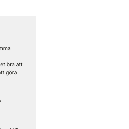
samma
et bra att
tt göra
v