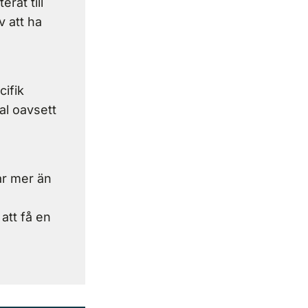
rat till
v att ha
cifik
al oavsett
ar mer än
att få en