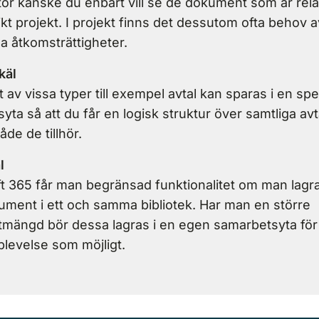
tor kanske du enbart vill se de dokument som är relate
ikt projekt. I projekt finns det dessutom ofta behov a
la åtkomsträttigheter.
käl
av vissa typer till exempel avtal kan sparas i en spe
yta så att du får en logisk struktur över samtliga avt
åde de tillhör.
l
ft 365 får man begränsad funktionalitet om man lagr
ment i ett och samma bibliotek. Har man en större
ängd bör dessa lagras i en egen samarbetsyta för 
plevelse som möjligt.