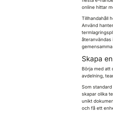
flesta e-hande
online hittar m
Tillhandahåll 
Använd hantera
termlagringsp
återanvändas i
gemensamma do
Skapa en
Börja med att 
avdelning, tea
Som standard 
skapar olika t
unikt dokument
och få ett enh