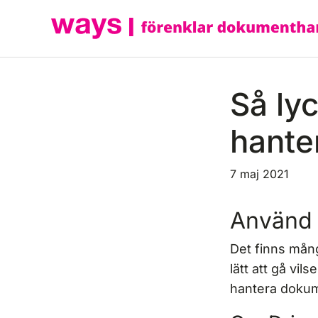
Hoppa
till
innehåll
Så ly
hante
7 maj 2021
Använd 
Det finns mån
lätt att gå vil
hantera dokume