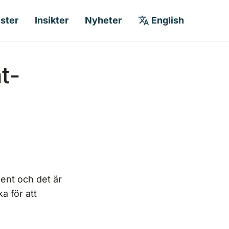
nster
Insikter
Nyheter
English
t­
ent och det är
a för att