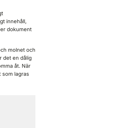
gt
t innehåll,
ller dokument
 och molnet och
r det en dålig
komma åt. När
t som lagras