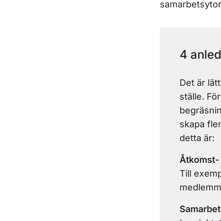
samarbetsytor.
4 anled
Det är lät
ställe. Fö
begräsning
skapa fle
detta är:
Åtkomst-
Till exem
medlemma
Samarbet