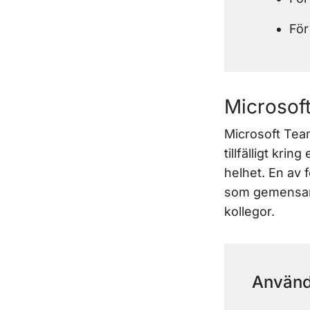
För
Microsof
Microsoft Team
tillfälligt kri
helhet. En av
som gemensamm
kollegor.
Använd