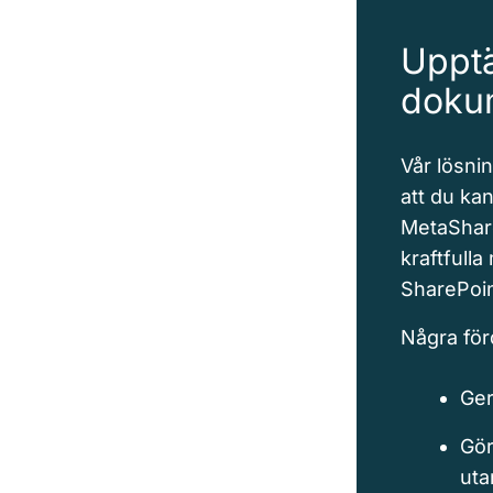
Uppt
dokum
Vår lösni
att du kan
MetaShare
kraftfull
SharePoin
Några fö
Ger
Gör
uta