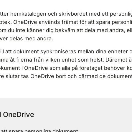
tter hemkatalogen och skrivbordet med ett personli
tek. OneDrive används främst för att spara personlig
som du inte känner dig bekväm att dela med andra, e
ver delas med andra.
ill att dokument synkroniseras mellan dina enheter
ma åt filerna från vilken enhet som helst. Däremot ä
dokument i OneDrive som alla på företaget behöver 
e slutar tas OneDrive bort och därmed de dokumen
 OneDrive
 att spara personliga dokument