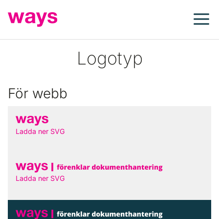
Hoppa
till
innehåll
Logotyp
För webb
Ladda ner SVG
Ladda ner SVG