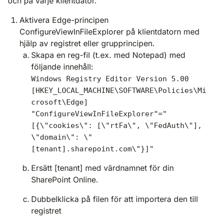
och på varje klientdator.
Aktivera Edge-principen
ConfigureViewInFileExplorer på klientdatorn med
hjälp av registret eller grupprincipen.
Skapa en reg-fil (t.ex. med Notepad) med
följande innehåll:
Windows Registry Editor Version 5.00
[HKEY_LOCAL_MACHINE\SOFTWARE\Policies\Mi
crosoft\Edge]
"ConfigureViewInFileExplorer"="
[{\"cookies\": [\"rtFa\", \"FedAuth\"],
\"domain\": \"
[tenant].sharepoint.com\"}]"
Ersätt [tenant] med värdnamnet för din
SharePoint Online.
Dubbelklicka på filen för att importera den till
registret