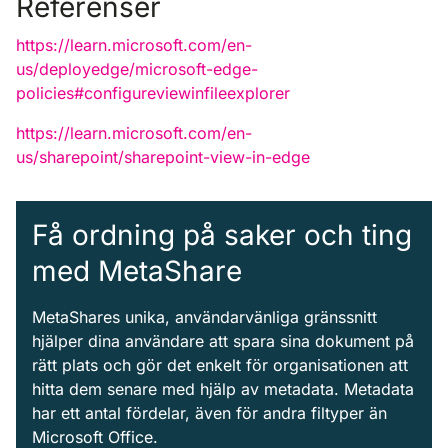
Referenser
https://learn.microsoft.com/en-
us/deployedge/microsoft-edge-
policies#configureviewinfileexplorer
https://learn.microsoft.com/en-
us/sharepoint/sharepoint-view-in-edge
Få ordning på saker och ting
med MetaShare
MetaShares unika, användarvänliga gränssnitt
hjälper dina användare att spara sina dokument på
rätt plats och gör det enkelt för organisationen att
hitta dem senare med hjälp av metadata. Metadata
har ett antal fördelar, även för andra filtyper än
Microsoft Office.