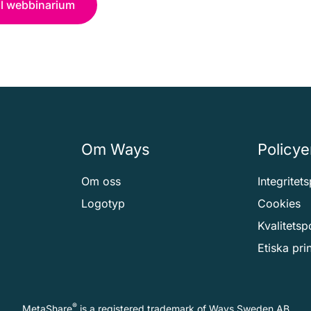
ill webbinarium
Om Ways
Policye
Om oss
Integritet
Logotyp
Cookies
Kvalitetsp
Etiska pri
®
MetaShare
is a registered trademark of
Ways Sweden AB