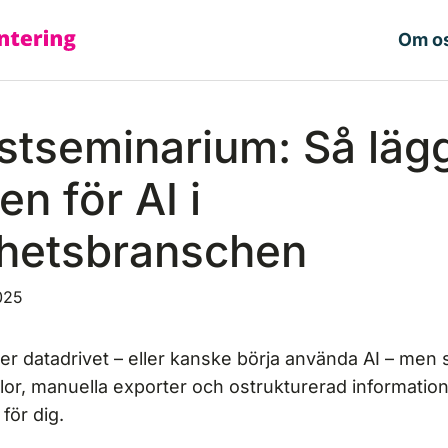
Om o
stseminarium: Så läg
n för AI i
ghetsbranschen
025
er datadrivet – eller kanske börja använda AI – men si
lor, manuella exporter och ostrukturerad information
för dig.