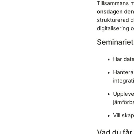
Tillsammans me
onsdagen den
strukturerad 
digitalisering
Seminariet 
Har data
Hantera
integrat
Upplever
jämförb
Vill ska
Vad du får