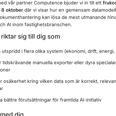
d vår partner Computence bjuder vi in till ett
fruko
 8 oktober
där vi visar hur en gemensam datamodel
dokumenthantering kan lösa de mest utmanande hind
 och AI inom fastighetsbranschen.
riktar sig till dig som
 utspridd i flera olika system (ekonomi, drift, energi,
r tidskrävande manuella exporter eller dyra special
ioner
 osäkerhet kring vilken data som är korrekt, relevant
ar
pa bättre förutsättningar för framtida AI-initiativ
 med dig