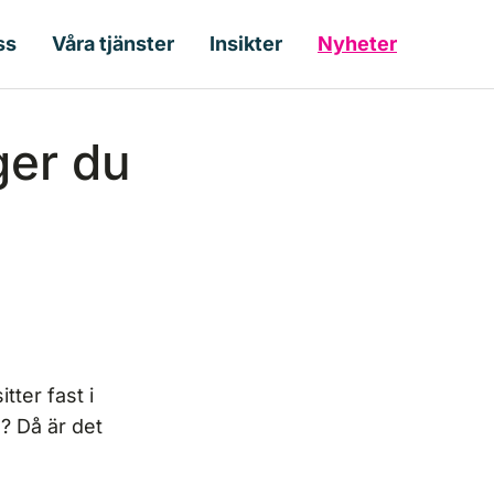
ss
Våra tjänster
Insikter
Nyheter
ger du
tter fast i
? Då är det