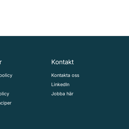
r
Kontakt
spolicy
Kontakta oss
LinkedIn
olicy
Jobba här
nciper