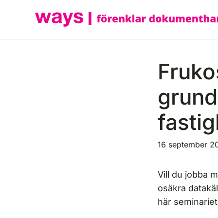
Hoppa
till
innehåll
Fruko
grunde
fasti
16 september 2
Vill du jobba m
osäkra datakäl
här seminariet 