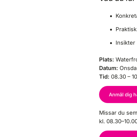
Konkreta
Praktisk
Insikte
Plats:
Waterfro
Datum:
Onsdag
Tid:
08.30 – 10
Anmäl dig h
Missar du semi
kl. 08.30–10.00