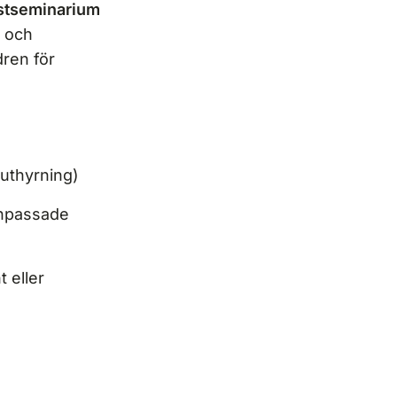
stseminarium
l och
ren för
 uthyrning)
anpassade
 eller