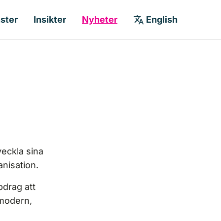
nster
Insikter
Nyheter
English
eckla sina
nisation.
pdrag att
 modern,