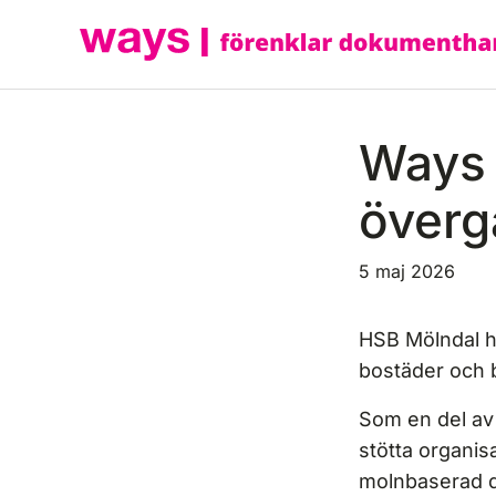
Hoppa
till
innehåll
Ways 
överg
5 maj 2026
HSB Mölndal hj
bostäder och 
Som en del av 
stötta organisa
molnbaserad d