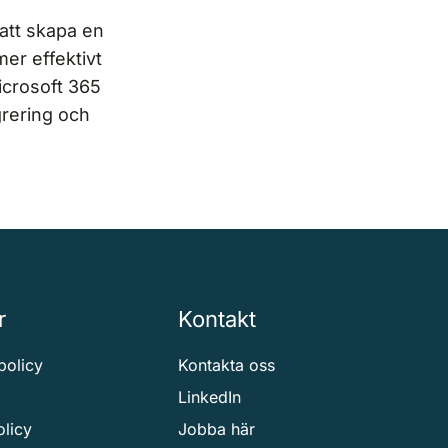
att skapa en
mer effektivt
icrosoft 365
grering och
r
Kontakt
spolicy
Kontakta oss
LinkedIn
olicy
Jobba här