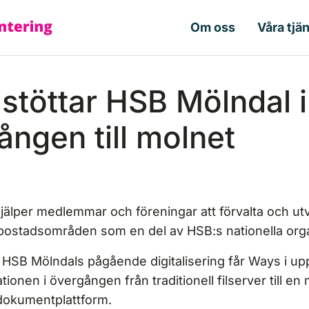
Om oss
Våra tjä
stöttar HSB Mölndal i
ången till molnet
älper medlemmar och föreningar att förvalta och utv
bostadsområden som en del av HSB:s nationella orga
HSB Mölndals pågående digitalisering får Ways i up
tionen i övergången från traditionell filserver till en
okumentplattform.