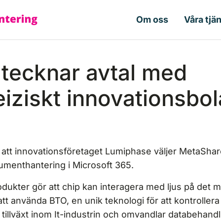
Om oss
Våra tjä
tecknar avtal med
iziskt innovationsbo
t att innovationsföretaget Lumiphase väljer MetaShar
kumenthantering i Microsoft 365.
ukter gör att chip kan interagera med ljus på det m
tt använda BTO, en unik teknologi för att kontrollera 
r tillväxt inom It-industrin och omvandlar databehandl