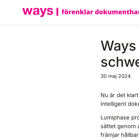
Hoppa
till
innehåll
Ways 
schwe
30 maj 2024
Nu är det klar
intelligent do
Lumiphase prod
sättet genom a
främjar hållba