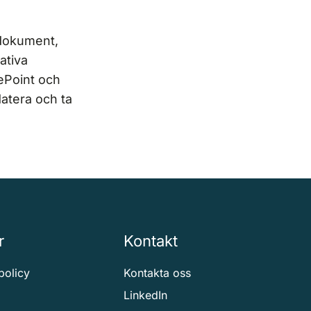
 dokument,
ativa
ePoint och
datera och ta
r
Kontakt
spolicy
Kontakta oss
LinkedIn