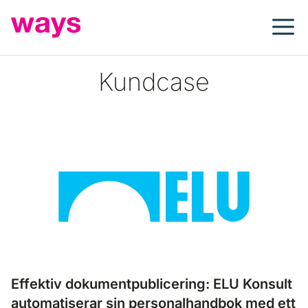
Hoppa
till
innehåll
Kundcase
Effektiv dokumentpublicering: ELU Konsult
automatiserar sin personalhandbok med ett